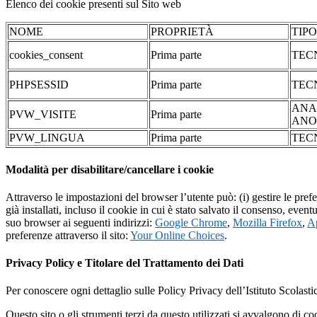
Elenco dei cookie presenti sul Sito web
NOME
PROPRIETÀ
TIP
cookies_consent
Prima parte
TEC
PHPSESSID
Prima parte
TEC
ANA
PVW_VISITE
Prima parte
ANO
PVW_LINGUA
Prima parte
TEC
Modalità per disabilitare/cancellare i cookie
Attraverso le impostazioni del browser l’utente può: (i) gestire le pref
già installati, incluso il cookie in cui è stato salvato il consenso, even
suo browser ai seguenti indirizzi:
Google Chrome
,
Mozilla Firefox
,
Ap
preferenze attraverso il sito:
Your Online Choices
.
Privacy Policy e Titolare del Trattamento dei Dati
Per conoscere ogni dettaglio sulle Policy Privacy dell’Istituto Scolast
Questo sito o gli strumenti terzi da questo utilizzati si avvalgono di coo