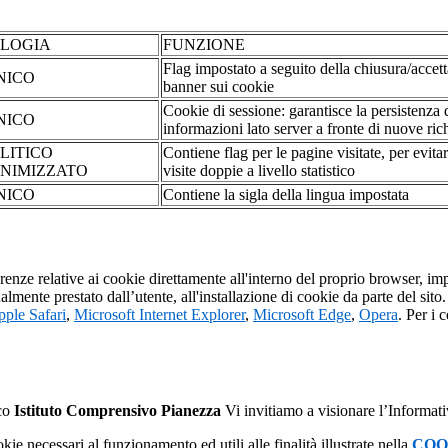
OLOGIA
FUNZIONE
Flag impostato a seguito della chiusura/accet
NICO
banner sui cookie
Cookie di sessione: garantisce la persistenza 
NICO
informazioni lato server a fronte di nuove rich
LITICO
Contiene flag per le pagine visitate, per evita
NIMIZZATO
visite doppie a livello statistico
NICO
Contiene la sigla della lingua impostata
erenze relative ai cookie direttamente all'interno del proprio browser, im
tualmente prestato dall’utente, all'installazione di cookie da parte del si
ple Safari
,
Microsoft Internet Explorer
,
Microsoft Edge
,
Opera
. Per i 
ico
Istituto Comprensivo Pianezza
Vi invitiamo a visionare l’Informat
kie necessari al funzionamento ed utili alle finalità illustrate nella
COO