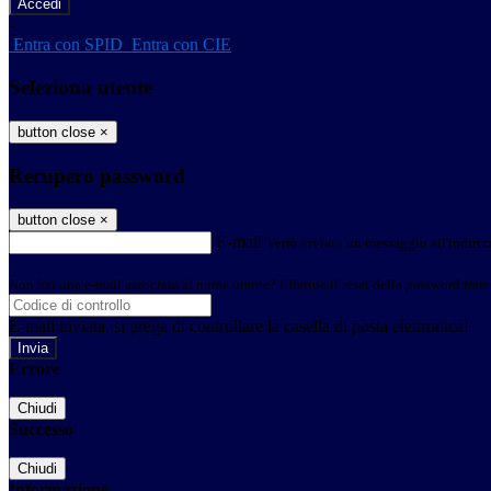
-
Entra con SPID
Entra con CIE
Seleziona utente
button close
×
Recupero password
button close
×
E-mail
Verrà inviato un messaggio all'indirizz
Non hai una e-mail associata al nome utente? Effettua il reset della password tram
E-mail inviata, si prega di controllare la casella di posta elettronica!
Errore
Chiudi
Successo
Chiudi
Informazione