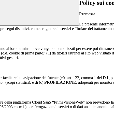
Policy sui co
Premessa
La presente informativ
pri segni distintivi, come erogatore di servizi e Titolare del trattamento 
nviano ai loro terminali, ove vengono memorizzati per essere poi ritrasmessi
(c.d. cookie di prima parte); (ii) da titolari estranei al sito web visitato 
tivi gestori.
r facilitare la navigazione dell’utente (cfr. art. 122, comma 1 del D.Lgs
o” (scopi statistici); e di (c)
PROFILAZIONE
, adoperati per monitor
re della piattaforma Cloud SaaS “PrimaVisioneWeb” non prevedono la regi
2003 e s.m.i.) per l’erogazione di servizi o di dati analitici anonimi al 