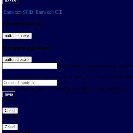
-
Entra con SPID
Entra con CIE
Seleziona utente
button close
×
Recupero password
button close
×
E-mail
Verrà inviato un messaggio all'indirizz
Non hai una e-mail associata al nome utente? Effettua il reset della password tram
E-mail inviata, si prega di controllare la casella di posta elettronica!
Errore
Chiudi
Successo
Chiudi
Informazione