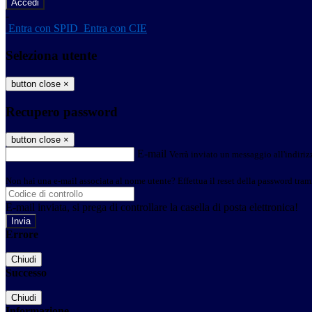
-
Entra con SPID
Entra con CIE
Seleziona utente
button close
×
Recupero password
button close
×
E-mail
Verrà inviato un messaggio all'indirizz
Non hai una e-mail associata al nome utente? Effettua il reset della password tram
E-mail inviata, si prega di controllare la casella di posta elettronica!
Errore
Chiudi
Successo
Chiudi
Informazione