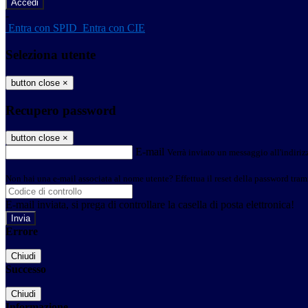
-
Entra con SPID
Entra con CIE
Seleziona utente
button close
×
Recupero password
button close
×
E-mail
Verrà inviato un messaggio all'indirizz
Non hai una e-mail associata al nome utente? Effettua il reset della password tram
E-mail inviata, si prega di controllare la casella di posta elettronica!
Errore
Chiudi
Successo
Chiudi
Informazione