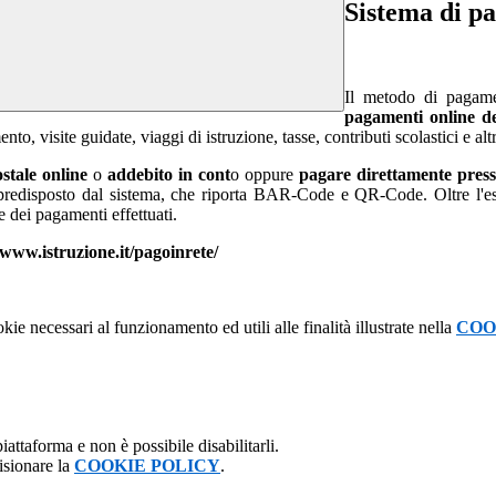
Sistema di p
Il metodo di pagamen
pagamenti online 
mento, visite guidate, viaggi di istruzione, tasse, contributi scolastici e al
ostale online
o
addebito in cont
o oppure
pagare direttamente press
edisposto dal sistema, che riporta BAR-Code e QR-Code. Oltre l'esecu
e dei pagamenti effettuati.
/www.istruzione.it/pagoinrete/
kie necessari al funzionamento ed utili alle finalità illustrate nella
COO
attaforma e non è possibile disabilitarli.
isionare la
COOKIE POLICY
.