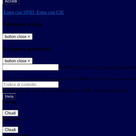
-
Entra con SPID
Entra con CIE
Seleziona utente
button close
×
Recupero password
button close
×
E-mail
Verrà inviato un messaggio all'indirizz
Non hai una e-mail associata al nome utente? Effettua il reset della password tram
E-mail inviata, si prega di controllare la casella di posta elettronica!
Errore
Chiudi
Successo
Chiudi
Informazione