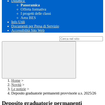
Didattica
Panoramica
Offerta formativa
I progetti delle classi
Area BES
Info Utili
Documenti per Presa di Servizio
Accessibilità Sito Web
Campo di ricerca per le pagine del sito
Home
>
Novità
>
Le notizie
>
Deposito graduatorie permanenti provvisorie a.s. 2025/26
Deposito graduatorie permanenti