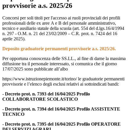
provvisorie a.s. 2025/26
Concorsi per soli titoli per l'accesso ai ruoli provinciali dei profili
professionali delle ex aree A e B del personale amministrativo,
tecnico e ausiliario statale della scuola (art. 554 del d.lgs.16/4/1994
n. 297 - O.M. n. 21 del 23/02/2009 – C.R. prot. n. 7424 del 16
aprile 2025).
Deposito graduatorie permanenti provvisorie a.s. 2025/26.
Per opportuna conoscenza delle SS.LL., al fine di darne la massima
diffusione tra il personale interessato, si comunica che il giorno
17/07/2025
sono pubblicate all’albo
https://www.istruzionepiemonte.it/torino/
le graduatorie permanenti
provvisorie e l’elenco degli esclusi relativi ai sottoindicati bandi:
-
Decreto prot. n. 7393 del 16/04/2025
Profilo
COLLABORATORE SCOLASTICO
-
Decreto prot. n. 7394 del 16/04/2025
Profilo ASSISTENTE
TECNICO
-
Decreto prot. n. 7395 del 16/04/2025
Profilo OPERATORE
DEI SERVIZI AGRARI