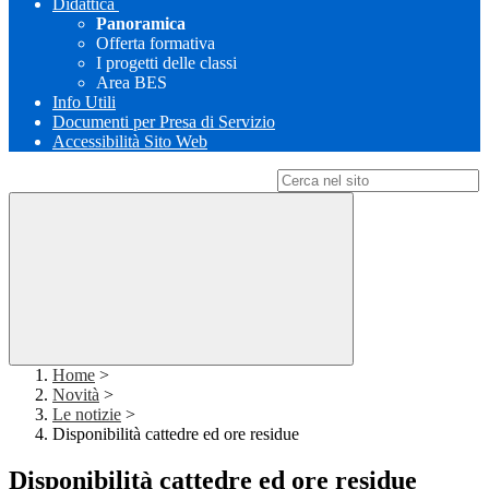
Didattica
Panoramica
Offerta formativa
I progetti delle classi
Area BES
Info Utili
Documenti per Presa di Servizio
Accessibilità Sito Web
Campo di ricerca per le pagine del sito
Home
>
Novità
>
Le notizie
>
Disponibilità cattedre ed ore residue
Disponibilità cattedre ed ore residue