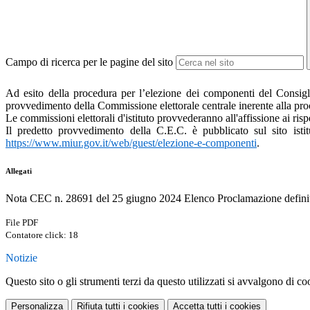
Campo di ricerca per le pagine del sito
Ad esito della procedura per l’elezione dei componenti del Consiglio
provvedimento della Commissione elettorale centrale inerente alla proc
Le commissioni elettorali d'istituto provvederanno all'affissione ai rispet
Il predetto provvedimento della C.E.C. è pubblicato sul sito ist
https://www.miur.gov.it/web/guest/elezione-e-componenti
.
Allegati
Nota CEC n. 28691 del 25 giugno 2024 Elenco Proclamazione definiti
File PDF
Contatore click: 18
Notizie
Questo sito o gli strumenti terzi da questo utilizzati si avvalgono di coo
Personalizza
Rifiuta tutti
i cookies
Accetta tutti
i cookies