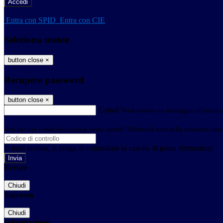
-
Entra con SPID
Entra con CIE
Seleziona utente
button close
×
Recupero password
button close
×
E-mail
Verrà inviato un messaggio all'indirizz
Non hai una e-mail associata al nome utente? Effettua il reset della password tram
E-mail inviata, si prega di controllare la casella di posta elettronica!
Errore
Chiudi
Successo
Chiudi
Informazione