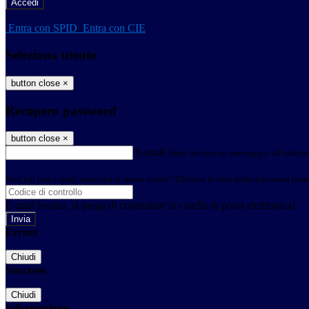
-
Entra con SPID
Entra con CIE
Seleziona utente
button close
×
Recupero password
button close
×
E-mail
Verrà inviato un messaggio all'indirizz
Non hai una e-mail associata al nome utente? Effettua il reset della password tram
E-mail inviata, si prega di controllare la casella di posta elettronica!
Errore
Chiudi
Successo
Chiudi
Informazione