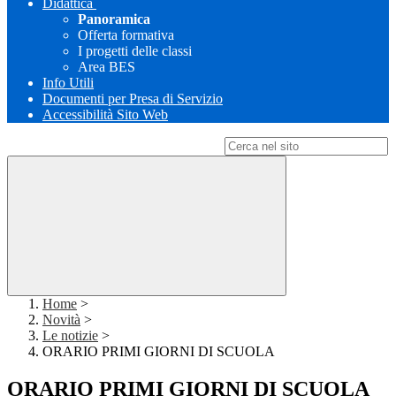
Didattica
Panoramica
Offerta formativa
I progetti delle classi
Area BES
Info Utili
Documenti per Presa di Servizio
Accessibilità Sito Web
Campo di ricerca per le pagine del sito
Home
>
Novità
>
Le notizie
>
ORARIO PRIMI GIORNI DI SCUOLA
ORARIO PRIMI GIORNI DI SCUOLA