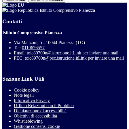
Istituto Comprensivo Pianezza
Contatti
Istituto Comprensivo Pianezza
Via Manzoni, 5 - 10044 Pianezza (TO)
Tel:
0119676557
Email:
toic89700n@istruzione.it
Link per inviare una mail
PEC:
toic89700n@pec.istruzione.it
Link per inviare una mail
Sezione Link Utili
Cookie policy
Note legali
Informativa Privacy
Ufficio Relazioni con il Pubblico
Dichiarazione di accessibilità
Obiettivi di accessibilità
Whistleblowing
Gestione consensi cookie