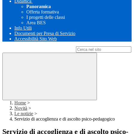
Didattica
Panoramica
Offerta formativa
I progetti delle classi
Area BES
Info Utili
Documenti per Presa di Servizio
Accessibilità Sito Web
Campo di ricerca per le pagine del sito
Home
>
Novità
>
Le notizie
>
Servizio di accoglienza e di ascolto psico-pedagogico
Servizio di accoglienza e di ascolto psico-