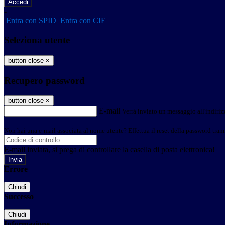
-
Entra con SPID
Entra con CIE
Seleziona utente
button close
×
Recupero password
button close
×
E-mail
Verrà inviato un messaggio all'indirizz
Non hai una e-mail associata al nome utente? Effettua il reset della password tram
E-mail inviata, si prega di controllare la casella di posta elettronica!
Errore
Chiudi
Successo
Chiudi
Informazione