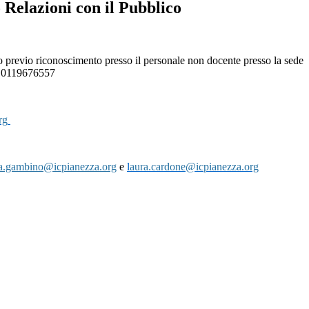
 Relazioni con il Pubblico
o previo riconoscimento presso il personale non docente presso la sede
l. 0119676557
rg
sa.gambino@icpianezza.org
e
l
aura.cardone@icpianezza.org