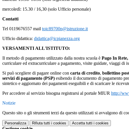
mercoledì: 15.30 / 16,30 (solo Ufficio personale)
Contatti
Tel 0119676557 mail
toic89700n@istruzione.it
Ufficio didattica:
didattica@icpianezza.org
VERSAMENTI ALL'ISTITUTO:
Il metodo di pagamento utilizzato dalla nostra scuola è
Pago In Rete,
curriculare ed extracurriculare a pagamento, visite guidate, viaggi di ist
Si può scegliere di pagare online con
carta di credito
,
bollettino pos
servizi di pagamento (PSP)
esibendo il documento di pagamento predi
sintetico e aggiornato dei pagamenti eseguibili e di scaricare le ricevut
Per accedere al servizio bisogna registrarsi al portale MIUR
http://ww
Notizie
Questo sito o gli strumenti terzi da questo utilizzati si avvalgono di coo
Personalizza
Rifiuta tutti
i cookies
Accetta tutti
i cookies
Gestione cookie