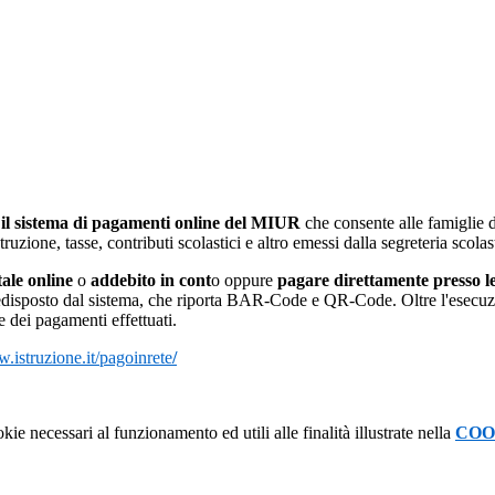
 il sistema di pagamenti online del MIUR
che consente alle famiglie di
ruzione, tasse, contributi scolastici e altro emessi dalla segreteria scolas
tale online
o
addebito in cont
o oppure
pagare direttamente presso l
sposto dal sistema, che riporta BAR-Code e QR-Code. Oltre l'esecuzion
e dei pagamenti effettuati.
w.istruzione.it/pagoinrete
/
kie necessari al funzionamento ed utili alle finalità illustrate nella
COO