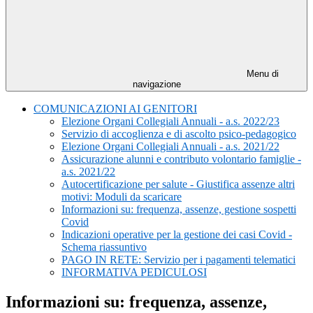
Menu di
navigazione
COMUNICAZIONI AI GENITORI
Elezione Organi Collegiali Annuali - a.s. 2022/23
Servizio di accoglienza e di ascolto psico-pedagogico
Elezione Organi Collegiali Annuali - a.s. 2021/22
Assicurazione alunni e contributo volontario famiglie -
a.s. 2021/22
Autocertificazione per salute - Giustifica assenze altri
motivi: Moduli da scaricare
Informazioni su: frequenza, assenze, gestione sospetti
Covid
Indicazioni operative per la gestione dei casi Covid -
Schema riassuntivo
PAGO IN RETE: Servizio per i pagamenti telematici
INFORMATIVA PEDICULOSI
Informazioni su: frequenza, assenze,