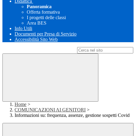
Didattica
Panoramica
Offerta formativa
I progetti delle classi
Area BES
Info Utili
Documenti per Presa di Servizio
Accessibilità Sito Web
Campo di ricerca per le pagine del sito
Home
>
COMUNICAZIONI AI GENITORI
>
Informazioni su: frequenza, assenze, gestione sospetti Covid