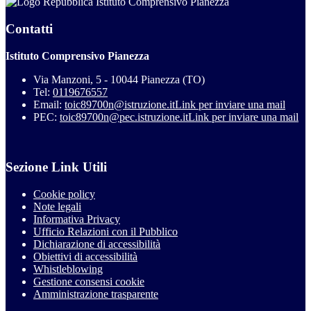
Istituto Comprensivo Pianezza
Contatti
Istituto Comprensivo Pianezza
Via Manzoni, 5 - 10044 Pianezza (TO)
Tel:
0119676557
Email:
toic89700n@istruzione.it
Link per inviare una mail
PEC:
toic89700n@pec.istruzione.it
Link per inviare una mail
Sezione Link Utili
Cookie policy
Note legali
Informativa Privacy
Ufficio Relazioni con il Pubblico
Dichiarazione di accessibilità
Obiettivi di accessibilità
Whistleblowing
Gestione consensi cookie
Amministrazione trasparente