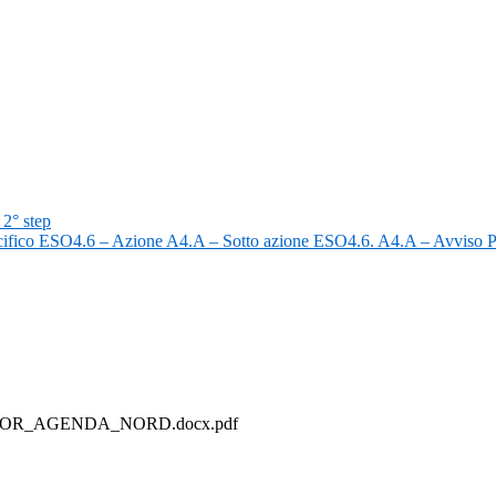
 2° step
ecifico ESO4.6 – Azione A4.A – Sotto azione ESO4.6. A4.A – Avviso 
TOR_AGENDA_NORD.docx.pdf