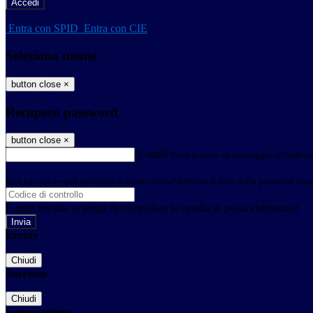
-
Entra con SPID
Entra con CIE
Seleziona utente
button close
×
Recupero password
button close
×
E-mail
Verrà inviato un messaggio all'indirizz
Non hai una e-mail associata al nome utente? Effettua il reset della password tram
E-mail inviata, si prega di controllare la casella di posta elettronica!
Errore
Chiudi
Successo
Chiudi
Informazione