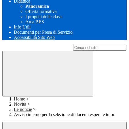
Didattica
Panoramica
Offerta formativa
I progetti delle classi
Area BES
Info Utili
Documenti per Presa di Servizio
Accessibilità Sito Web
Campo di ricerca per le pagine del sito
Home
>
Novità
>
Le notizie
>
Avviso interno per la selezione di docenti esperti e tutor