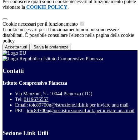
Per conoscere quali sono i cookie necessari al funzionamento potete
visionare la
COOKIE POLICY
.
Cookie necessari per il funzionamento
I cookie necessari per il funzionamento non possono essere
disabilitati. È possibile consultare l'elenco nella pagina della cookie
policy.
Accetta tutti
Salva le preferenze
Istituto Comprensivo Pianezza
Contatti
Istituto Comprensivo Pianezza
Via Manzoni, 5 - 10044 Pianezza (TO)
Tel:
0119676557
Email:
toic89700n@istruzione.it
Link per inviare una mail
PEC:
toic89700n@pec.istruzione.it
Link per inviare una mail
Sezione Link Utili