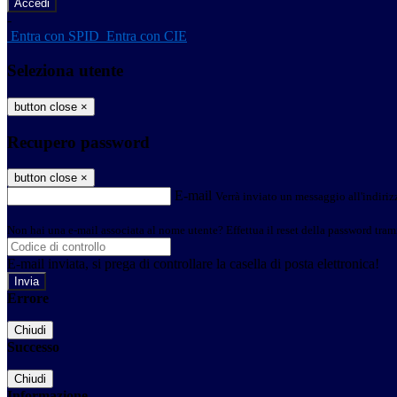
-
Entra con SPID
Entra con CIE
Seleziona utente
button close
×
Recupero password
button close
×
E-mail
Verrà inviato un messaggio all'indirizz
Non hai una e-mail associata al nome utente? Effettua il reset della password tram
E-mail inviata, si prega di controllare la casella di posta elettronica!
Errore
Chiudi
Successo
Chiudi
Informazione