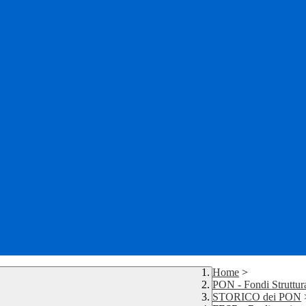
Home
>
PON - Fondi Struttur
STORICO dei PON