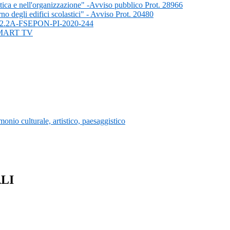
tica e nell'organizzazione" -Avviso pubblico Prot. 28966
rno degli edifici scolastici" - Avviso Prot. 20480
- 10.2.2A-FSEPON-PI-2020-244
SMART TV
nio culturale, artistico, paesaggistico
ALI