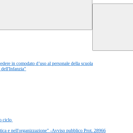
cedere in comodato d’uso al personale della scuola
dell'Infanzia"
o ciclo
tica e nell'organizzazione" -Avviso pubblico Prot. 28966