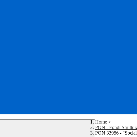
Home
>
PON - Fondi Struttur
PON 33956 - "Sociali