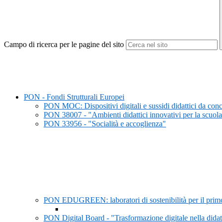
Campo di ricerca per le pagine del sito
PON - Fondi Strutturali Europei
PON MOC: Dispositivi digitali e sussidi didattici da con
PON 38007 - "Ambienti didattici innovativi per la scuola 
PON 33956 - "Socialità e accoglienza"
PON EDUGREEN: laboratori di sostenibilità per il prim
PON Digital Board - "Trasformazione digitale nella didat