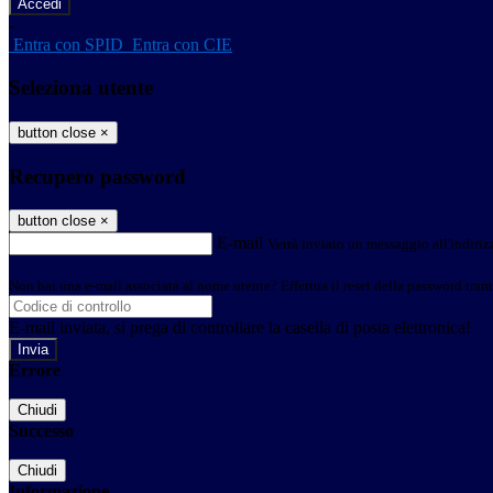
-
Entra con SPID
Entra con CIE
Seleziona utente
button close
×
Recupero password
button close
×
E-mail
Verrà inviato un messaggio all'indirizz
Non hai una e-mail associata al nome utente? Effettua il reset della password tram
E-mail inviata, si prega di controllare la casella di posta elettronica!
Errore
Chiudi
Successo
Chiudi
Informazione