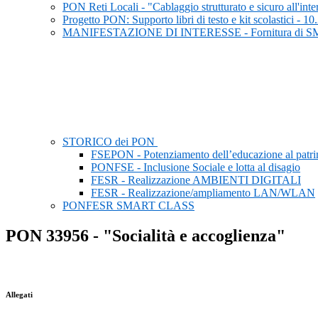
PON Reti Locali - "Cablaggio strutturato e sicuro all'inte
Progetto PON: Supporto libri di testo e kit scolastici 
MANIFESTAZIONE DI INTERESSE - Fornitura di 
STORICO dei PON
FSEPON - Potenziamento dell’educazione al patrimo
PONFSE - Inclusione Sociale e lotta al disagio
FESR - Realizzazione AMBIENTI DIGITALI
FESR - Realizzazione/ampliamento LAN/WLAN
PONFESR SMART CLASS
PON 33956 - "Socialità e accoglienza"
Allegati