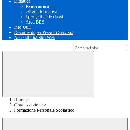
Didattica
Panoramica
Offerta formativa
I progetti delle classi
Area BES
Info Utili
Documenti per Presa di Servizio
Accessibilità Sito Web
Campo di ricerca per le pagine del sito
Home
>
Organizzazione
>
Formazione Personale Scolastico