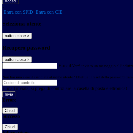
-
Entra con SPID
Entra con CIE
Seleziona utente
button close
×
Recupero password
button close
×
E-mail
Verrà inviato un messaggio all'indirizz
Non hai una e-mail associata al nome utente? Effettua il reset della password tram
E-mail inviata, si prega di controllare la casella di posta elettronica!
Errore
Chiudi
Successo
Chiudi
Informazione