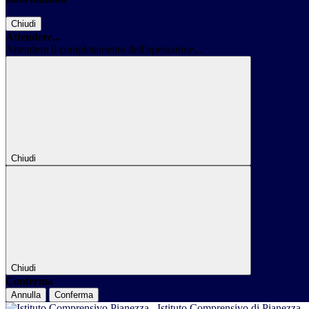
Chiudi
Attendere...
Attendere il completamento dell'operazione...
Chiudi
Chiudi
Conferma
Annulla
Conferma
Istituto Comprensivo di Pianezza