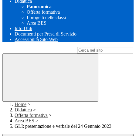
Didattica
Panoramica
Offerta formativa
I progetti delle classi
Area BES
Info Utili
Documenti per Presa di Servizio
Accessibilità Sito Web
Campo di ricerca per le pagine del sito
Home
>
Didattica
>
Offerta formativa
>
Area BES
>
GLI: presentazione e verbale del 24 Gennaio 2023