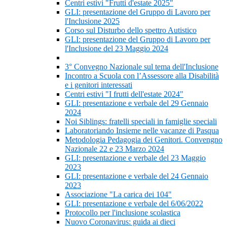
Centri estivi "Frutti d'estate 2025"
GLI: presentazione del Gruppo di Lavoro per
l'Inclusione 2025
Corso sul Disturbo dello spettro Autistico
GLI: presentazione del Gruppo di Lavoro per
l'Inclusione del 23 Maggio 2024
3° Convegno Nazionale sul tema dell'Inclusione
Incontro a Scuola con l’Assessore alla Disabilità
e i genitori interessati
Centri estivi "I frutti dell'estate 2024"
GLI: presentazione e verbale del 29 Gennaio
2024
Noi Siblings: fratelli speciali in famiglie speciali
Laboratoriando Insieme nelle vacanze di Pasqua
Metodologia Pedagogia dei Genitori. Convengno
Nazionale 22 e 23 Marzo 2024
GLI: presentazione e verbale del 23 Maggio
2023
GLI: presentazione e verbale del 24 Gennaio
2023
Associazione "La carica dei 104"
GLI: presentazione e verbale del 6/06/2022
Protocollo per l'inclusione scolastica
Nuovo Coronavirus: guida ai dieci