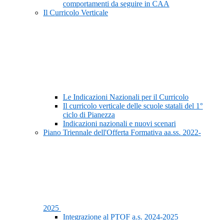
comportamenti da seguire in CAA
Il Curricolo Verticale
Le Indicazioni Nazionali per il Curricolo
Il curricolo verticale delle scuole statali del 1°
ciclo di Pianezza
Indicazioni nazionali e nuovi scenari
Piano Triennale dell'Offerta Formativa aa.ss. 2022-
2025
Integrazione al PTOF a.s. 2024-2025