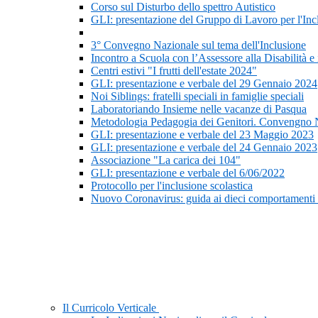
Corso sul Disturbo dello spettro Autistico
GLI: presentazione del Gruppo di Lavoro per l'In
3° Convegno Nazionale sul tema dell'Inclusione
Incontro a Scuola con l’Assessore alla Disabilità e i
Centri estivi "I frutti dell'estate 2024"
GLI: presentazione e verbale del 29 Gennaio 2024
Noi Siblings: fratelli speciali in famiglie speciali
Laboratoriando Insieme nelle vacanze di Pasqua
Metodologia Pedagogia dei Genitori. Convengno 
GLI: presentazione e verbale del 23 Maggio 2023
GLI: presentazione e verbale del 24 Gennaio 2023
Associazione "La carica dei 104"
GLI: presentazione e verbale del 6/06/2022
Protocollo per l'inclusione scolastica
Nuovo Coronavirus: guida ai dieci comportamenti
Il Curricolo Verticale