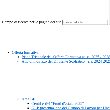
Campo di ricerca per le pagine del sito
Offerta formativa
Piano Triennale dell'Offerta Formativa aa.ss. 2025 - 202
Atto di indirizzo del Dirigente Scolastico - a.s. 2024-202
Area BES
Centri estivi "Frutti d'estate 2025"
GLI: presentazione del Gruppo di Lavoro per l'In