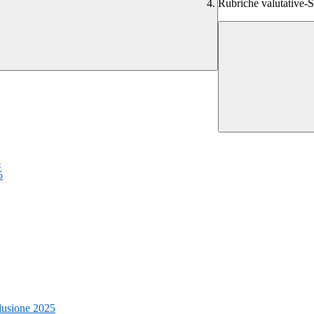
Rubriche valutative-S
8
5
clusione 2025