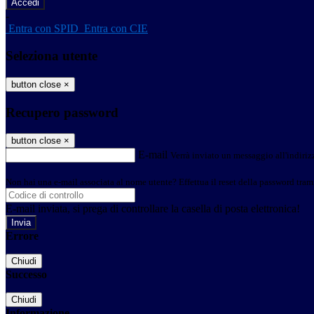
-
Entra con SPID
Entra con CIE
Seleziona utente
button close
×
Recupero password
button close
×
E-mail
Verrà inviato un messaggio all'indirizz
Non hai una e-mail associata al nome utente? Effettua il reset della password tram
E-mail inviata, si prega di controllare la casella di posta elettronica!
Errore
Chiudi
Successo
Chiudi
Informazione