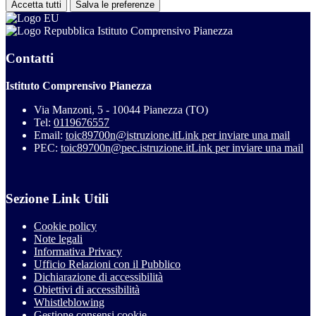
Accetta tutti
Salva le preferenze
Istituto Comprensivo Pianezza
Contatti
Istituto Comprensivo Pianezza
Via Manzoni, 5 - 10044 Pianezza (TO)
Tel:
0119676557
Email:
toic89700n@istruzione.it
Link per inviare una mail
PEC:
toic89700n@pec.istruzione.it
Link per inviare una mail
Sezione Link Utili
Cookie policy
Note legali
Informativa Privacy
Ufficio Relazioni con il Pubblico
Dichiarazione di accessibilità
Obiettivi di accessibilità
Whistleblowing
Gestione consensi cookie