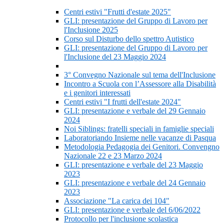
Centri estivi "Frutti d'estate 2025"
GLI: presentazione del Gruppo di Lavoro per
l'Inclusione 2025
Corso sul Disturbo dello spettro Autistico
GLI: presentazione del Gruppo di Lavoro per
l'Inclusione del 23 Maggio 2024
3° Convegno Nazionale sul tema dell'Inclusione
Incontro a Scuola con l’Assessore alla Disabilità
e i genitori interessati
Centri estivi "I frutti dell'estate 2024"
GLI: presentazione e verbale del 29 Gennaio
2024
Noi Siblings: fratelli speciali in famiglie speciali
Laboratoriando Insieme nelle vacanze di Pasqua
Metodologia Pedagogia dei Genitori. Convengno
Nazionale 22 e 23 Marzo 2024
GLI: presentazione e verbale del 23 Maggio
2023
GLI: presentazione e verbale del 24 Gennaio
2023
Associazione "La carica dei 104"
GLI: presentazione e verbale del 6/06/2022
Protocollo per l'inclusione scolastica