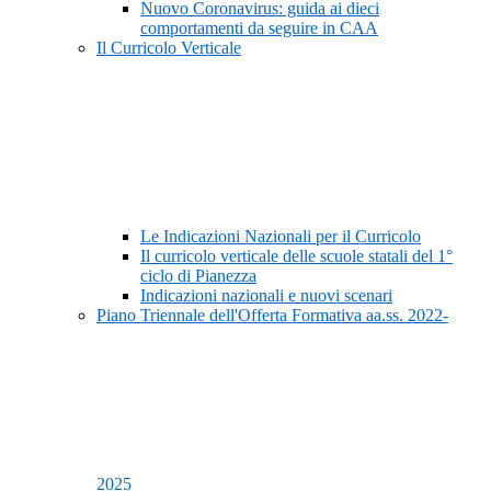
Nuovo Coronavirus: guida ai dieci
comportamenti da seguire in CAA
Il Curricolo Verticale
Le Indicazioni Nazionali per il Curricolo
Il curricolo verticale delle scuole statali del 1°
ciclo di Pianezza
Indicazioni nazionali e nuovi scenari
Piano Triennale dell'Offerta Formativa aa.ss. 2022-
2025