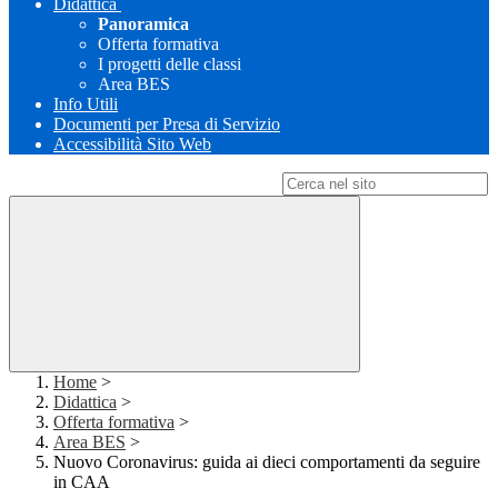
Didattica
Panoramica
Offerta formativa
I progetti delle classi
Area BES
Info Utili
Documenti per Presa di Servizio
Accessibilità Sito Web
Campo di ricerca per le pagine del sito
Home
>
Didattica
>
Offerta formativa
>
Area BES
>
Nuovo Coronavirus: guida ai dieci comportamenti da seguire
in CAA