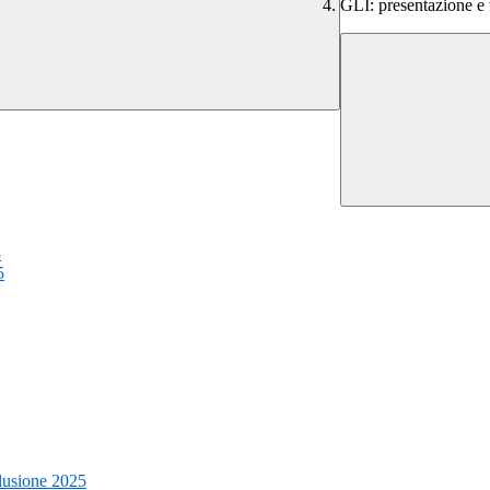
GLI: presentazione e
8
5
clusione 2025