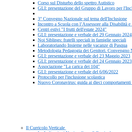
Corso sul Disturbo dello spettro Autistico
GLI: presentazione del Gruppo di Lavoro per l'In
3° Convegno Nazionale sul tema dell'Inclusione
Incontro a Scuola con l’Assessore alla Disabilità e i
Centri estivi "I frutti dell'estate 2024"
GLI: presentazione e verbale del 29 Gennaio 2024
Noi Siblings: fratelli speciali in famiglie speciali
Laboratoriando Insieme nelle vacanze di Pasqua
Metodologia Pedagogia dei Genitori. Convengno 
GLI: presentazione e verbale del 23 Maggio 2023
GLI: presentazione e verbale del 24 Gennaio 2023
Associazione "La carica dei 104"
GLI: presentazione e verbale del 6/06/2022
Protocollo per l'inclusione scolastica
Nuovo Coronavirus: guida ai dieci comportamenti
Il Curricolo Verticale