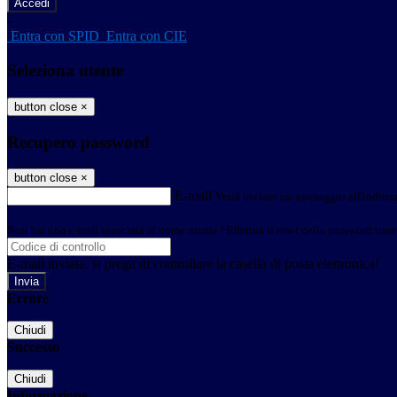
-
Entra con SPID
Entra con CIE
Seleziona utente
button close
×
Recupero password
button close
×
E-mail
Verrà inviato un messaggio all'indirizz
Non hai una e-mail associata al nome utente? Effettua il reset della password tram
E-mail inviata, si prega di controllare la casella di posta elettronica!
Errore
Chiudi
Successo
Chiudi
Informazione