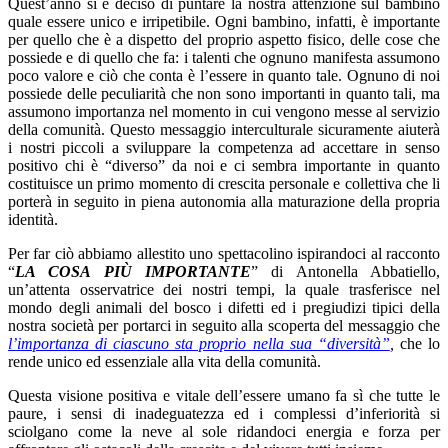
Quest’anno si è deciso di puntare la nostra attenzione sul bambino
quale essere unico e irripetibile. Ogni bambino, infatti, è importante
per quello che è a dispetto del proprio aspetto fisico, delle cose che
possiede e di quello che fa: i talenti che ognuno manifesta assumono
poco valore e ciò che conta è l’essere in quanto tale. Ognuno di noi
possiede delle peculiarità che non sono importanti in quanto tali, ma
assumono importanza nel momento in cui vengono messe al servizio
della comunità. Questo messaggio interculturale sicuramente aiuterà
i nostri piccoli a sviluppare la competenza ad accettare in senso
positivo chi è “diverso” da noi e ci sembra importante in quanto
costituisce un primo momento di crescita personale e collettiva che li
porterà in seguito in piena autonomia alla maturazione della propria
identità.
Per far ciò abbiamo allestito uno spettacolino ispirandoci al racconto
“
LA COSA PIÙ IMPORTANTE
” di Antonella Abbatiello,
un’attenta osservatrice dei nostri tempi, la quale trasferisce nel
mondo degli animali del bosco i difetti ed i pregiudizi tipici della
nostra società per portarci in seguito alla scoperta del messaggio che
l’importanza di ciascuno sta proprio nella sua “diversità”
,
che lo
rende unico ed essenziale alla vita della comunità.
Questa visione positiva e vitale dell’essere umano fa sì che tutte le
paure, i sensi di inadeguatezza ed i complessi d’inferiorità si
sciolgano come la neve al sole ridandoci energia e forza per