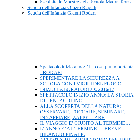
S-colpite le Maestre della Scuola Madre Teresa
Scuola dell'Infanzia Orazio Rapelli
Scuola dell'Infanzia Gianni Rodari
Spettacolo inizio anno: "La cosa più importante"
- RODARI
SPERIMENTARE LA SICUREZZA A
SCUOLA CON I VIGILI DEL FUOCO
INIZIO LABORATORI a.s. 2016/17
SPETTACOLO INIZIO ANNO: LA STORIA
DI TENTACOLINO.
ALLA SCOPERTA DELLA NATURA:
OSSERVARE, TOCCARE, SEMINARE,
INNAFFIARE, ZAPPETTARE
IL VIAGGIO E’ GIUNTO AL TERMINE….
L’ ANNO E’ AL TERMINE…. BREVE
BILANCIO FINALE.
ATTIVITA’ DI LABORATORIO PER I PIU'