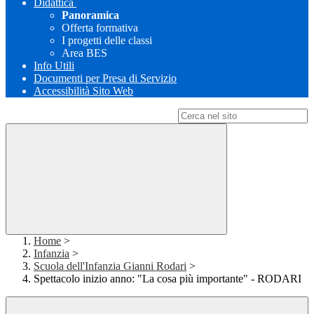
Didattica
Panoramica
Offerta formativa
I progetti delle classi
Area BES
Info Utili
Documenti per Presa di Servizio
Accessibilità Sito Web
Campo di ricerca per le pagine del sito
Home
>
Infanzia
>
Scuola dell'Infanzia Gianni Rodari
>
Spettacolo inizio anno: "La cosa più importante" - RODARI