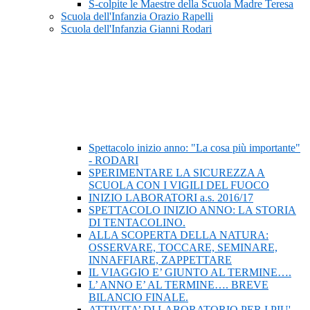
S-colpite le Maestre della Scuola Madre Teresa
Scuola dell'Infanzia Orazio Rapelli
Scuola dell'Infanzia Gianni Rodari
Spettacolo inizio anno: "La cosa più importante"
- RODARI
SPERIMENTARE LA SICUREZZA A
SCUOLA CON I VIGILI DEL FUOCO
INIZIO LABORATORI a.s. 2016/17
SPETTACOLO INIZIO ANNO: LA STORIA
DI TENTACOLINO.
ALLA SCOPERTA DELLA NATURA:
OSSERVARE, TOCCARE, SEMINARE,
INNAFFIARE, ZAPPETTARE
IL VIAGGIO E’ GIUNTO AL TERMINE….
L’ ANNO E’ AL TERMINE…. BREVE
BILANCIO FINALE.
ATTIVITA’ DI LABORATORIO PER I PIU'