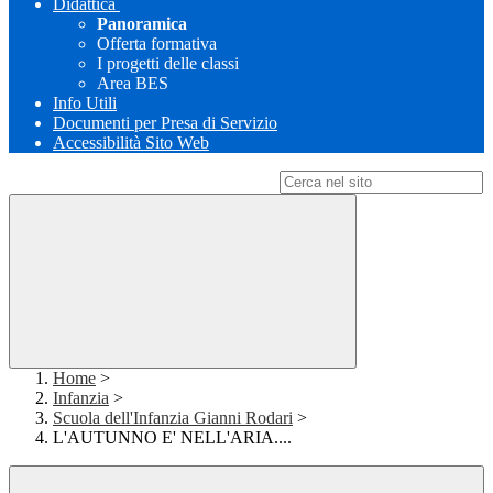
Didattica
Panoramica
Offerta formativa
I progetti delle classi
Area BES
Info Utili
Documenti per Presa di Servizio
Accessibilità Sito Web
Campo di ricerca per le pagine del sito
Home
>
Infanzia
>
Scuola dell'Infanzia Gianni Rodari
>
L'AUTUNNO E' NELL'ARIA....