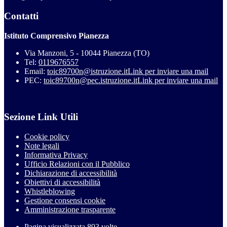
Contatti
Istituto Comprensivo Pianezza
Via Manzoni, 5 - 10044 Pianezza (TO)
Tel:
0119676557
Email:
toic89700n@istruzione.it
Link per inviare una mail
PEC:
toic89700n@pec.istruzione.it
Link per inviare una mail
Sezione Link Utili
Cookie policy
Note legali
Informativa Privacy
Ufficio Relazioni con il Pubblico
Dichiarazione di accessibilità
Obiettivi di accessibilità
Whistleblowing
Gestione consensi cookie
Amministrazione trasparente
Pagina visualizzata
893
volte