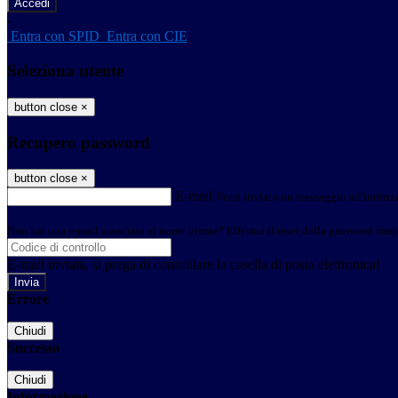
-
Entra con SPID
Entra con CIE
Seleziona utente
button close
×
Recupero password
button close
×
E-mail
Verrà inviato un messaggio all'indirizz
Non hai una e-mail associata al nome utente? Effettua il reset della password tram
E-mail inviata, si prega di controllare la casella di posta elettronica!
Errore
Chiudi
Successo
Chiudi
Informazione