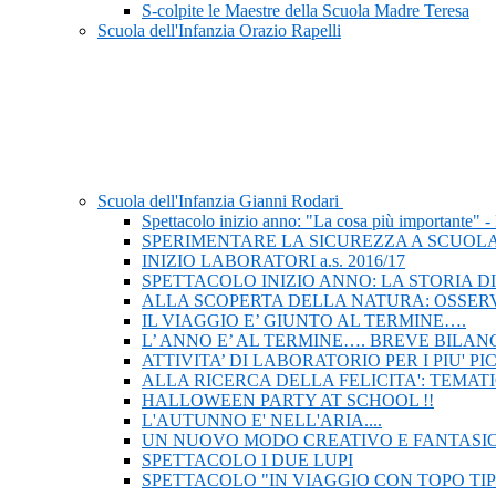
S-colpite le Maestre della Scuola Madre Teresa
Scuola dell'Infanzia Orazio Rapelli
Scuola dell'Infanzia Gianni Rodari
Spettacolo inizio anno: "La cosa più importante
SPERIMENTARE LA SICUREZZA A SCUOLA 
INIZIO LABORATORI a.s. 2016/17
SPETTACOLO INIZIO ANNO: LA STORIA D
ALLA SCOPERTA DELLA NATURA: OSSERV
IL VIAGGIO E’ GIUNTO AL TERMINE….
L’ ANNO E’ AL TERMINE…. BREVE BILANC
ATTIVITA’ DI LABORATORIO PER I PIU' PI
ALLA RICERCA DELLA FELICITA': TEMAT
HALLOWEEN PARTY AT SCHOOL !!
L'AUTUNNO E' NELL'ARIA....
UN NUOVO MODO CREATIVO E FANTASIO
SPETTACOLO I DUE LUPI
SPETTACOLO "IN VIAGGIO CON TOPO TIP