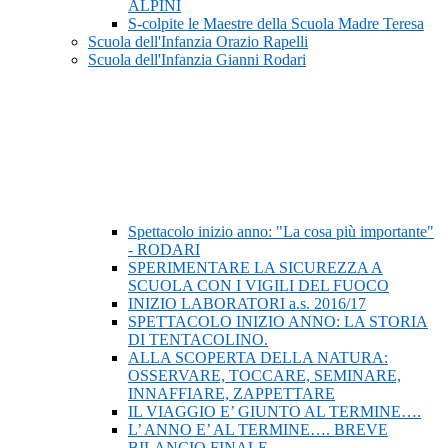
ALPINI
S-colpite le Maestre della Scuola Madre Teresa
Scuola dell'Infanzia Orazio Rapelli
Scuola dell'Infanzia Gianni Rodari
Spettacolo inizio anno: "La cosa più importante"
- RODARI
SPERIMENTARE LA SICUREZZA A
SCUOLA CON I VIGILI DEL FUOCO
INIZIO LABORATORI a.s. 2016/17
SPETTACOLO INIZIO ANNO: LA STORIA
DI TENTACOLINO.
ALLA SCOPERTA DELLA NATURA:
OSSERVARE, TOCCARE, SEMINARE,
INNAFFIARE, ZAPPETTARE
IL VIAGGIO E’ GIUNTO AL TERMINE….
L’ ANNO E’ AL TERMINE…. BREVE
BILANCIO FINALE.