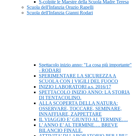
S-colpite le Maestre della Scuola Madre Teresa
Scuola dell'Infanzia Orazio Rapelli
Scuola dell'Infanzia Gianni Rodari
Spettacolo inizio anno: "La cosa più importante"
- RODARI
SPERIMENTARE LA SICUREZZA A
SCUOLA CON I VIGILI DEL FUOCO
INIZIO LABORATORI a.s. 2016/17
SPETTACOLO INIZIO ANNO: LA STORIA
DI TENTACOLINO.
ALLA SCOPERTA DELLA NATURA:
OSSERVARE, TOCCARE, SEMINARE,
INNAFFIARE, ZAPPETTARE
IL VIAGGIO E’ GIUNTO AL TERMINE….
L’ ANNO E’ AL TERMINE…. BREVE
BILANCIO FINALE.
ATTIVITA’ DI LABORATORIO PER I PIU'